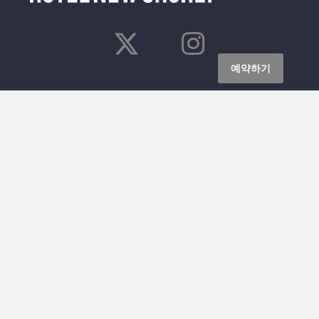
예약하기
집
우리 방
무료 서비스
접근
시설
사진을
해산물 숯불 그릴 "Genya"