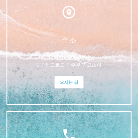
주소
우편번호
160-0004
1-7-9 도쿄도 신주쿠구 요츠야
오시는 길